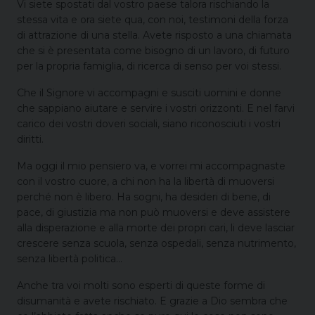
Vi siete spostati dal vostro paese talora rischiando la
stessa vita e ora siete qua, con noi, testimoni della forza
di attrazione di una stella. Avete risposto a una chiamata
che si è presentata come bisogno di un lavoro, di futuro
per la propria famiglia, di ricerca di senso per voi stessi.
Che il Signore vi accompagni e susciti uomini e donne
che sappiano aiutare e servire i vostri orizzonti. E nel farvi
carico dei vostri doveri sociali, siano riconosciuti i vostri
diritti.
Ma oggi il mio pensiero va, e vorrei mi accompagnaste
con il vostro cuore, a chi non ha la libertà di muoversi
perché non è libero. Ha sogni, ha desideri di bene, di
pace, di giustizia ma non può muoversi e deve assistere
alla disperazione e alla morte dei propri cari, li deve lasciar
crescere senza scuola, senza ospedali, senza nutrimento,
senza libertà politica…
Anche tra voi molti sono esperti di queste forme di
disumanità e avete rischiato. E grazie a Dio sembra che