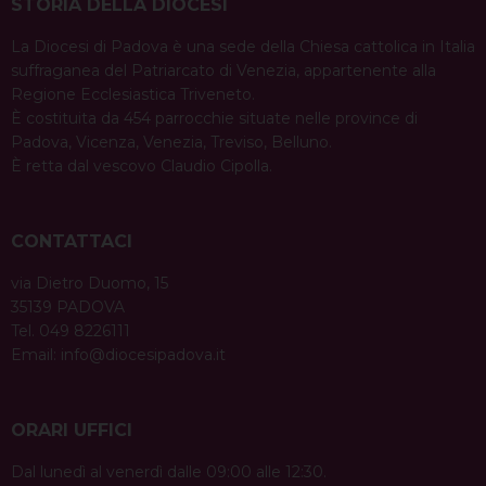
STORIA DELLA DIOCESI
La Diocesi di Padova è una sede della Chiesa cattolica in Italia
suffraganea del Patriarcato di Venezia, appartenente alla
Regione Ecclesiastica Triveneto.
È costituita da 454 parrocchie situate nelle province di
Padova, Vicenza, Venezia, Treviso, Belluno.
È retta dal vescovo Claudio Cipolla.
CONTATTACI
via Dietro Duomo, 15
35139 PADOVA
Tel. 049 8226111
Email:
info@diocesipadova.it
ORARI UFFICI
Dal lunedì al venerdì dalle 09:00 alle 12:30.