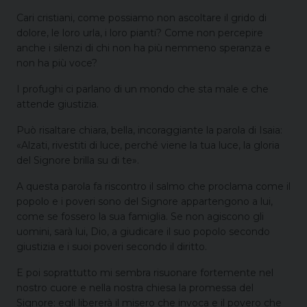
Cari cristiani, come possiamo non ascoltare il grido di
dolore, le loro urla, i loro pianti? Come non percepire
anche i silenzi di chi non ha più nemmeno speranza e
non ha più voce?
I profughi ci parlano di un mondo che sta male e che
attende giustizia.
Può risaltare chiara, bella, incoraggiante la parola di Isaia:
«Alzati, rivestiti di luce, perché viene la tua luce, la gloria
del Signore brilla su di te».
A questa parola fa riscontro il salmo che proclama come il
popolo e i poveri sono del Signore appartengono a lui,
come se fossero la sua famiglia. Se non agiscono gli
uomini, sarà lui, Dio, a giudicare il suo popolo secondo
giustizia e i suoi poveri secondo il diritto.
E poi soprattutto mi sembra risuonare fortemente nel
nostro cuore e nella nostra chiesa la promessa del
Signore: egli libererà il misero che invoca e il povero che