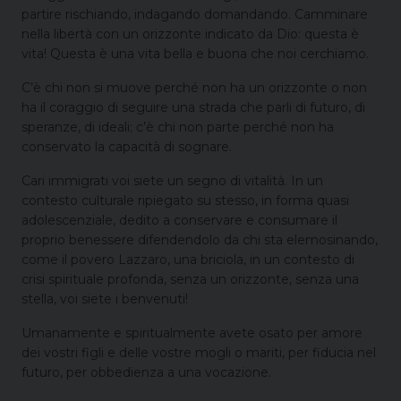
partire rischiando, indagando domandando. Camminare
nella libertà con un orizzonte indicato da Dio: questa è
vita! Questa è una vita bella e buona che noi cerchiamo.
C’è chi non si muove perché non ha un orizzonte o non
ha il coraggio di seguire una strada che parli di futuro, di
speranze, di ideali; c’è chi non parte perché non ha
conservato la capacità di sognare.
Cari immigrati voi siete un segno di vitalità. In un
contesto culturale ripiegato su stesso, in forma quasi
adolescenziale, dedito a conservare e consumare il
proprio benessere difendendolo da chi sta elemosinando,
come il povero Lazzaro, una briciola, in un contesto di
crisi spirituale profonda, senza un orizzonte, senza una
stella, voi siete i benvenuti!
Umanamente e spiritualmente avete osato per amore
dei vostri figli e delle vostre mogli o mariti, per fiducia nel
futuro, per obbedienza a una vocazione.