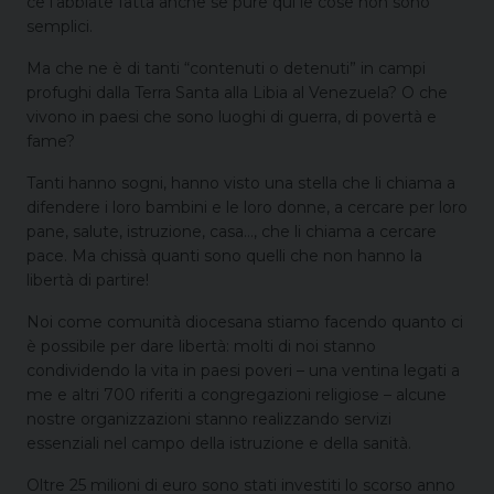
ce l’abbiate fatta anche se pure qui le cose non sono
semplici.
Ma che ne è di tanti “contenuti o detenuti” in campi
profughi dalla Terra Santa alla Libia al Venezuela? O che
vivono in paesi che sono luoghi di guerra, di povertà e
fame?
Tanti hanno sogni, hanno visto una stella che li chiama a
difendere i loro bambini e le loro donne, a cercare per loro
pane, salute, istruzione, casa…, che li chiama a cercare
pace. Ma chissà quanti sono quelli che non hanno la
libertà di partire!
Noi come comunità diocesana stiamo facendo quanto ci
è possibile per dare libertà: molti di noi stanno
condividendo la vita in paesi poveri – una ventina legati a
me e altri 700 riferiti a congregazioni religiose – alcune
nostre organizzazioni stanno realizzando servizi
essenziali nel campo della istruzione e della sanità.
Oltre 25 milioni di euro sono stati investiti lo scorso anno