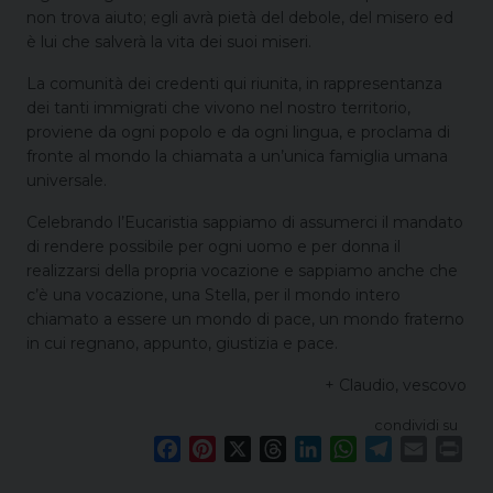
non trova aiuto; egli avrà pietà del debole, del misero ed
è lui che salverà la vita dei suoi miseri.
La comunità dei credenti qui riunita, in rappresentanza
dei tanti immigrati che vivono nel nostro territorio,
proviene da ogni popolo e da ogni lingua, e proclama di
fronte al mondo la chiamata a un’unica famiglia umana
universale.
Celebrando l’Eucaristia sappiamo di assumerci il mandato
di rendere possibile per ogni uomo e per donna il
realizzarsi della propria vocazione e sappiamo anche che
c’è una vocazione, una Stella, per il mondo intero
chiamato a essere un mondo di pace, un mondo fraterno
in cui regnano, appunto, giustizia e pace.
+ Claudio, vescovo
condividi su
F
P
X
T
L
W
T
E
P
a
i
h
i
h
e
m
r