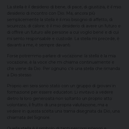
La stella è il desiderio di bene, di pace, di giustizia, è il mio
desiderio di incontro con Dio. Ma, ancora più
semplicemente la stella è il mio bisogno di affetto, di
sicurezza, di calore; è il mio desiderio di avere un futuro e
di offrire un futuro alle persone a cui voglio bene e di cui
mi sento responsabile e custode. La stella mi precede, è
davanti a me, è sempre davanti.
Forse potremmo parlare di vocazione: la stella è la mia
vocazione, è la voce che mi chiama continuamente e
che viene da Dio. Per ognuno c’è una stella che rimanda
a Dio stesso.
Proprio ieri sera sono stato con un gruppo di giovani in
formazione per essere educatori. Li invitavo a vedere
dietro la loro generosità non soltanto un proprio atto
volontario, il frutto di una propria valutazione, ma a
vedere in questa scelta una trama disegnata da Dio, una
chiamata del Signore.
Quella stella è il simbolo di tanti percorsi interiori e