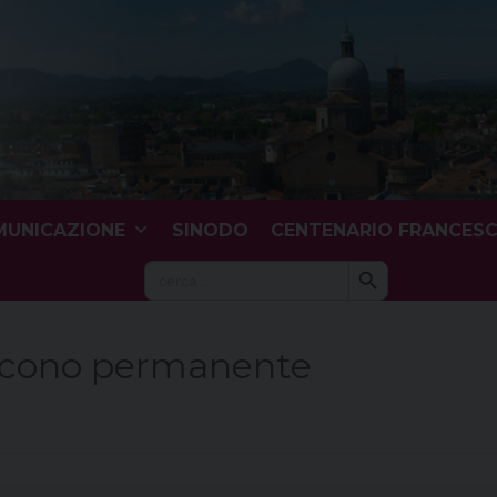
UNICAZIONE
SINODO
CENTENARIO FRANCES
Search Button
Search
for:
cono permanente