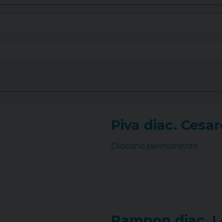
Piva diac. Cesar
Diacono permanente
Rampon diac. L