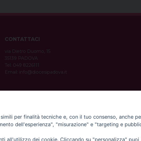
CONTATTACI
via Dietro Duomo, 15
35139 PADOVA
Tel. 049 8226111
Email:
info@diocesipadova.it
ORARI UFFICI
Dal lunedì al venerdì dalle 09:00 alle 12:30.
Pomeriggio solo su appuntamento.
imili per finalità tecniche e, con il tuo consenso, anche per 
amento dell'esperienza", "misurazione" e "targeting e pubbli
i all'utilizzo dei cookie. Cliccando su "personalizza" puoi