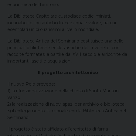
economica del territorio.
La Biblioteca Capitolare custodisce codici miniati,
incunaboli e libri antichi di eccezionale valore, tra cui
esemplari unici o rarissimi a livello mondiale.
La Biblioteca Antica del Seminario costituisce una delle
principali biblioteche ecclesiastiche del Triveneto, con
raccolte formatesi a partire dal XVII secolo e arricchite da
importanti lasciti e acquisizioni.
Il progetto architettonico
Il nuovo Polo prevede:
1) la rifunzionalizzazione della chiesa di Santa Maria in
Vanzo;
2) la realizzazione di nuovi spazi per archivio e biblioteca;
3) il collegamento funzionale con la Biblioteca Antica del
Seminario.
Il progetto è stato affidato all’architetto di fama
internazionale Michele De Lucchi e ha ricevuto parere