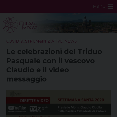
Skip
Menu
to
content
COVID19_STRUM&INIZIATIVE
,
NEWS
Le celebrazioni del Triduo
Pasquale con il vescovo
Claudio e il video
messaggio