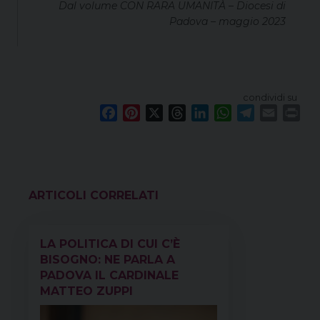
Dal volume CON RARA UMANITÀ – Diocesi di
Padova – maggio 2023
condividi su
F
P
X
T
L
W
T
E
P
a
i
h
i
h
e
m
r
c
n
r
n
a
l
a
i
e
t
e
k
t
e
i
n
b
e
a
e
s
g
l
t
o
r
d
d
A
r
VEDI ANCHE
o
e
s
I
p
a
k
s
n
p
m
LA POLITICA DI CUI C’È
t
BISOGNO: NE PARLA A
PADOVA IL CARDINALE
MATTEO ZUPPI