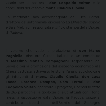
vicario per la pastorale
don Leopoldo Voltan
e le
conclusioni del vescovo
mons. Claudio Cipolla
.
La mattinata sarà accompagnata da Luca Bortoli,
direttore del settimanale diocesano
La Difesa del popolo
e Sara Melchiori, responsabile Ufficio stampa della Diocesi
di Padova.
Il volume che vede la prefazione di
don Marco
Pagniello
, direttore Caritas italiana e un contributo
di
Massimo Monzio Compagnoni
, responsabile del
Servizio per la promozione del sostegno economico alla
Chiesa cattolica, attraverso le storie, l’analisi sociologica e
gli interventi di
mons. Claudio Cipolla
,
don Luca
Facco
,
Lorenzo Rampon, Sara Ferrari
e
don
Leopoldo Voltan
, ripercorre il progetto, il percorso fatto
da 263 parrocchie, la tipologie di aiuti attuati con i fondi
messi a disposizione dalla Diocesi di Padova, grazie al
contributo straordinario dell’8xmille del Sostegno