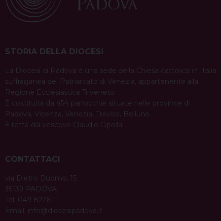
STORIA DELLA DIOCESI
La Diocesi di Padova è una sede della Chiesa cattolica in Italia
suffraganea del Patriarcato di Venezia, appartenente alla
Regione Ecclesiastica Triveneto.
È costituita da 454 parrocchie situate nelle province di
Padova, Vicenza, Venezia, Treviso, Belluno.
È retta dal vescovo Claudio Cipolla.
CONTATTACI
via Dietro Duomo, 15
35139 PADOVA
Tel. 049 8226111
Email:
info@diocesipadova.it