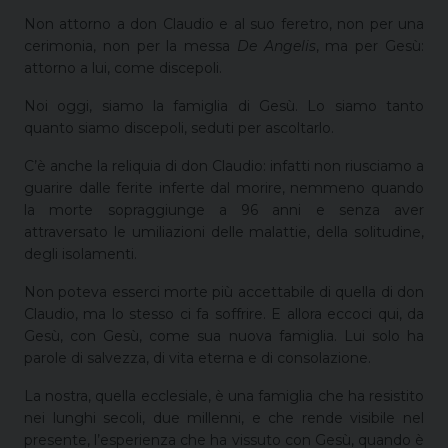
Non attorno a don Claudio e al suo feretro, non per una
cerimonia, non per la messa
De Angelis
, ma per Gesù:
attorno a lui, come discepoli.
Noi oggi, siamo la famiglia di Gesù. Lo siamo tanto
quanto siamo discepoli, seduti per ascoltarlo.
C’è anche la reliquia di don Claudio: infatti non riusciamo a
guarire dalle ferite inferte dal morire, nemmeno quando
la morte sopraggiunge a 96 anni e senza aver
attraversato le umiliazioni delle malattie, della solitudine,
degli isolamenti.
Non poteva esserci morte più accettabile di quella di don
Claudio, ma lo stesso ci fa soffrire. E allora eccoci qui, da
Gesù, con Gesù, come sua nuova famiglia. Lui solo ha
parole di salvezza, di vita eterna e di consolazione.
La nostra, quella ecclesiale, è una famiglia che ha resistito
nei lunghi secoli, due millenni, e che rende visibile nel
presente, l’esperienza che ha vissuto con Gesù, quando è