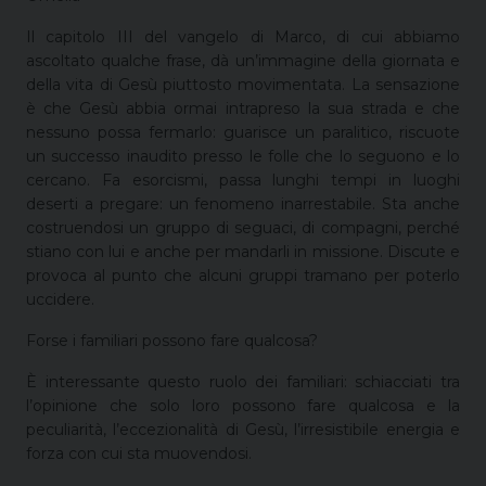
Il capitolo III del vangelo di Marco, di cui abbiamo
ascoltato qualche frase, dà un’immagine della giornata e
della vita di Gesù piuttosto movimentata. La sensazione
è che Gesù abbia ormai intrapreso la sua strada e che
nessuno possa fermarlo: guarisce un paralitico, riscuote
un successo inaudito presso le folle che lo seguono e lo
cercano. Fa esorcismi, passa lunghi tempi in luoghi
deserti a pregare: un fenomeno inarrestabile. Sta anche
costruendosi un gruppo di seguaci, di compagni, perché
stiano con lui e anche per mandarli in missione. Discute e
provoca al punto che alcuni gruppi tramano per poterlo
uccidere.
Forse i familiari possono fare qualcosa?
È interessante questo ruolo dei familiari: schiacciati tra
l’opinione che solo loro possono fare qualcosa e la
peculiarità, l’eccezionalità di Gesù, l’irresistibile energia e
forza con cui sta muovendosi.