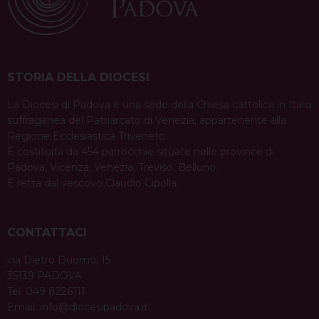
STORIA DELLA DIOCESI
La Diocesi di Padova è una sede della Chiesa cattolica in Italia
suffraganea del Patriarcato di Venezia, appartenente alla
Regione Ecclesiastica Triveneto.
È costituita da 454 parrocchie situate nelle province di
Padova, Vicenza, Venezia, Treviso, Belluno.
È retta dal vescovo Claudio Cipolla.
CONTATTACI
via Dietro Duomo, 15
35139 PADOVA
Tel. 049 8226111
Email:
info@diocesipadova.it