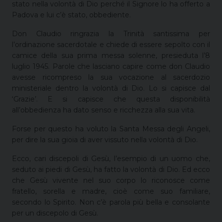
stato nella volontà di Dio perché il Signore lo ha offerto a
Padova e lui c’è stato, obbediente.
Don Claudio ringrazia la Trinità santissima per
l’ordinazione sacerdotale e chiede di essere sepolto con il
camice della sua prima messa solenne, presieduta l’8
luglio 1945. Parole che lasciano capire come don Claudio
avesse ricompreso la sua vocazione al sacerdozio
ministeriale dentro la volontà di Dio. Lo si capisce dal
‘Grazie’. E si capisce che questa disponibilità
all’obbedienza ha dato senso e ricchezza alla sua vita.
Forse per questo ha voluto la Santa Messa degli Angeli,
per dire la sua gioia di aver vissuto nella volontà di Dio.
Ecco, cari discepoli di Gesù, l’esempio di un uomo che,
seduto ai piedi di Gesù, ha fatto la volontà di Dio. Ed ecco
che Gesù vivente nel suo corpo lo riconosce come
fratello, sorella e madre, cioè come suo familiare,
secondo lo Spirito. Non c’è parola più bella e consolante
per un discepolo di Gesù.