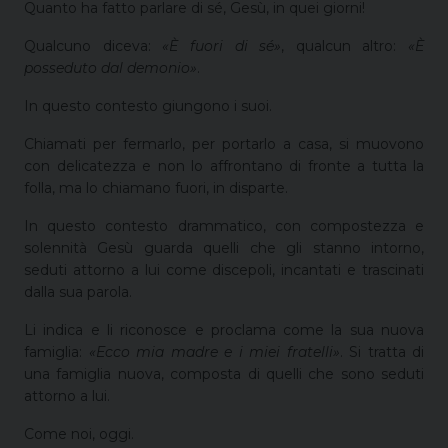
Quanto ha fatto parlare di sé, Gesù, in quei giorni!
Qualcuno diceva:
«È fuori di sé»
, qualcun altro:
«È
posseduto dal demonio»
.
In questo contesto giungono i suoi.
Chiamati per fermarlo, per portarlo a casa, si muovono
con delicatezza e non lo affrontano di fronte a tutta la
folla, ma lo chiamano fuori, in disparte.
In questo contesto drammatico, con compostezza e
solennità Gesù guarda quelli che gli stanno intorno,
seduti attorno a lui come discepoli, incantati e trascinati
dalla sua parola.
Li indica e li riconosce e proclama come la sua nuova
famiglia:
«Ecco mia madre e i miei fratelli»
. Si tratta di
una famiglia nuova, composta di quelli che sono seduti
attorno a lui.
Come noi, oggi.