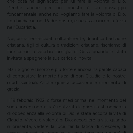
che cosa ha significato per lui fare la volontà di Dio.
Perché anche per noi questo è un passaggio
fondamentale: anche noi vogliamo fare la volontà di Dio.
Lo chiediamo nel Padre nostro, e ne assumiamo la forza
nell’Eucaristia.
Noi, ormai emancipati culturalmente, di antica tradizione
cristiana, figli di cultura e tradizioni cristiane, rischiamo di
fare come la vecchia famiglia di Gesù quando è stata
invitata a spegnere la sua carica di novità.
Ma il Signore Risorto è più forte e ancora ha parole capaci
di contrastare la morte fisica di don Claudio e le nostre
morti spirituali. Anche questa occasione è momento di
grazia.
Il 19 febbraio 1922, o forse mesi prima, nel momento del
suo concepimento, si è realizzata la prima testimonianza
di obbedienza alla volontà di Dio: è stata accolta la vita di
Claudio. Vivere è volontà di Dio; accogliere la vita quando
si presenta, vedere la luce, far la fatica di crescere, di
essere educati, di stare su questa terra per un po’ di