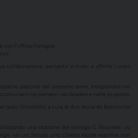
e con l’Ufficio Famiglia;
nni.
collaborazione; pertanto vi invito a offrirle i vostri
iziative pastorali del prossimo anno, integrandoli nel
 accomunarci nei pensieri, nei desideri e nelle proposte.
del testo
Sinodalità
, a cura di don Riccardo Battocchio
tilizzando una citazione del teologo G. Routhier: «
la
unge:
«In un Sinodo una Chiesa locale esprime non