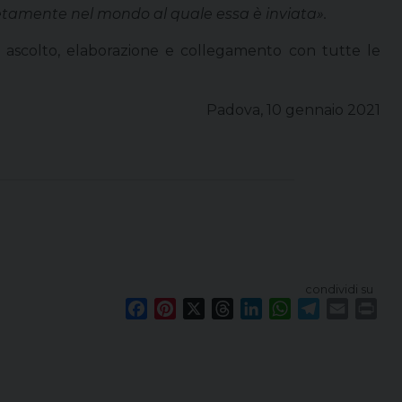
retamente nel mondo al quale essa è inviata».
 ascolto, elaborazione e collegamento con tutte le
Padova, 10 gennaio 2021
condividi su
F
P
X
T
L
W
T
E
P
a
i
h
i
h
e
m
r
c
n
r
n
a
l
a
i
e
t
e
k
t
e
i
n
b
e
a
e
s
g
l
t