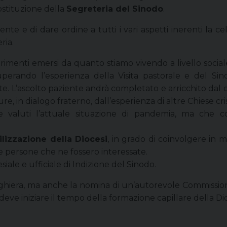
ostituzione della
Segreteria del Sinodo
.
nte e di dare ordine a tutti i vari aspetti inerenti la cel
ria.
erimenti emersi da quanto stiamo vivendo a livello socia
ecuperando l’esperienza della Visita pastorale e del S
perte. L’ascolto paziente andrà completato e arricchito 
e, in dialogo fraterno, dall’esperienza di altre Chiese cri
e valuti l’attuale situazione di pandemia, ma che c
lizzazione della Diocesi
, in grado di coinvolgere in 
 le persone che ne fossero interessate.
iale e ufficiale di Indizione del Sinodo.
era, ma anche la nomina di un’autorevole Commissione 
ve iniziare il tempo della formazione capillare della Dioc