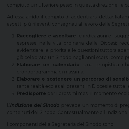
compiuto un ulteriore passo in questa direzione: la c
Ad essa affido il compito di addentrarsi dettagliatame
aspetti più rilevanti consegnati al lavoro della Segrete
Raccogliere e ascoltare
le indicazioni e i sugg
espresse nella vita ordinaria della Diocesi; r
evidenziare le priorità e le questioni tuttora a
già celebrato un Sinodo negli anni scorsi, come pur
Elaborare un calendario
, una tempistica ch
cronoprogramma di massima.
Elaborare e sostenere un percorso di sensibi
tante realtà ecclesiali presenti in Diocesi e tutte
Predisporre
per i prossimi mesi, il momento eccles
L’
Indizione del Sinodo
prevede un momento di preghi
contenuti del Sinodo. Contestualmente all’Indizione de
I componenti della Segreteria del Sinodo sono: