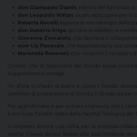
don Giampaolo Dianin
, rettore del Seminario e
don Leopoldo Voltan
, vicario episcopale per la 
Roberta Rocelli
, esperta di metodologia della pa
don Roberto Frigo
, giovane presbitero e membro
Giovanna Zoccarato
, che favorisce il collegamen
suor Lia Pasquale
, che rappresenta la vita consac
Maristella Roveroni
, che consente il recupero de
Confido che la Segreteria del Sinodo possa contare su
suggerimenti e consigli.
Fin d’ora, vi chiedo di avere a cuore il Sinodo dioce
cammino di preparazione al Sinodo. Il Sinodo sia per tut
Per approfondire e per entrare in sintonia con il camm
e don Livio Tonello, edito dalla Facoltà Teologica del 
Vi ringrazio, ancora una volta, per la preziosa coll
nostra Chiesa dimori fedele alla sua missione d