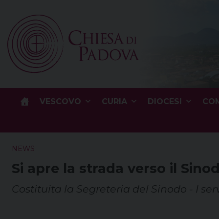
Skip
to
content
VESCOVO
CURIA
DIOCESI
COM
NEWS
Si apre la strada verso il Sin
Costituita la Segreteria del Sinodo - I s