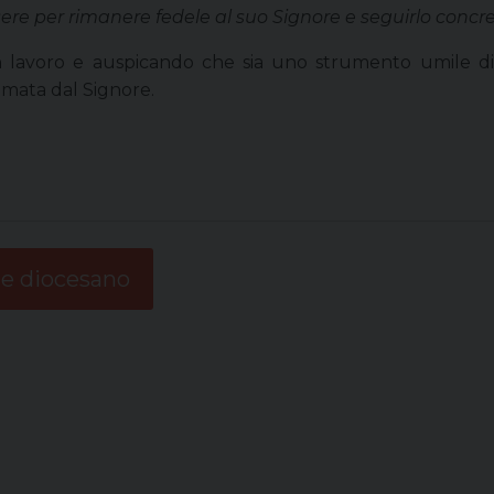
sere per rimanere fedele al suo Signore e seguirlo conc
n lavoro e auspicando che sia uno strumento umile di
 amata dal Signore.
le diocesano