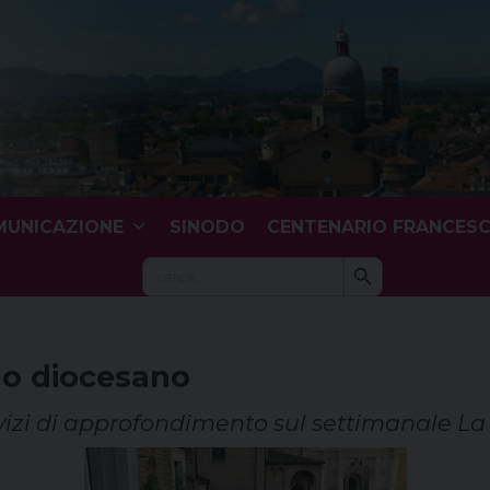
UNICAZIONE
SINODO
CENTENARIO FRANCES
Search Button
Search
for:
odo diocesano
ervizi di approfondimento sul settimanale La