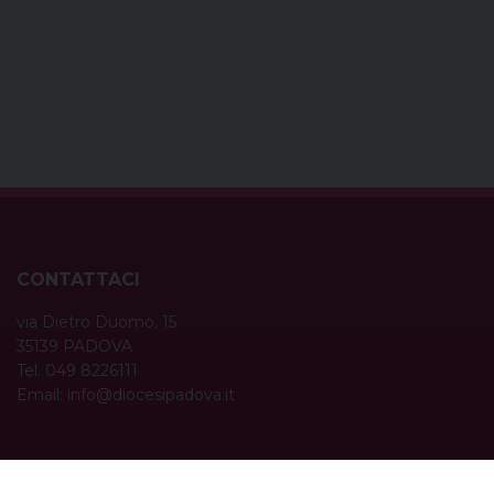
CONTATTACI
via Dietro Duomo, 15
35139 PADOVA
Tel. 049 8226111
Email:
info@diocesipadova.it
ORARI UFFICI