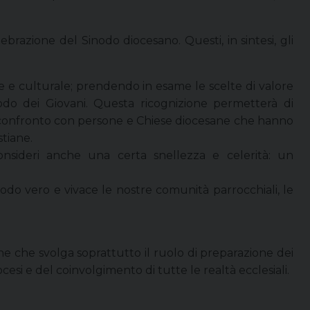
ebrazione del Sinodo diocesano. Questi, in sintesi, gli
le e culturale; prendendo in esame le scelte di valore
inodo dei Giovani. Questa ricognizione permetterà di
dal confronto con persone e Chiese diocesane che hanno
stiane.
onsideri anche una certa snellezza e celerità: un
modo vero e vivace le nostre comunità parrocchiali, le
che svolga soprattutto il ruolo di preparazione dei
esi e del coinvolgimento di tutte le realtà ecclesiali.