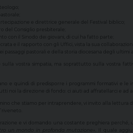
 teologo;
pastorale;
rtecipazione e direttrice generale del Festival biblico;
 del Consiglio presbiterale;
to con il Sinodo dei giovani, di cui ha fatto parte;
rata e il rapporto con gli Uffici, vista la sua collaborazion
i passaggi pastorali e della storia diocesana degli ultimi a
lla vostra simpatia, ma soprattutto sulla vostra fattiva 
sano e quindi di predisporre i programmi formativi e le in
ti noi la direzione di fondo: ci aiuti ad affratellarci e ad
ino che stiamo per intraprendere, vi invito alla lettura 
Triveneto.
aborazione e vi domando una costante preghiera perché, u
entro un mondo in profonda mutazione».
Il quale aggi