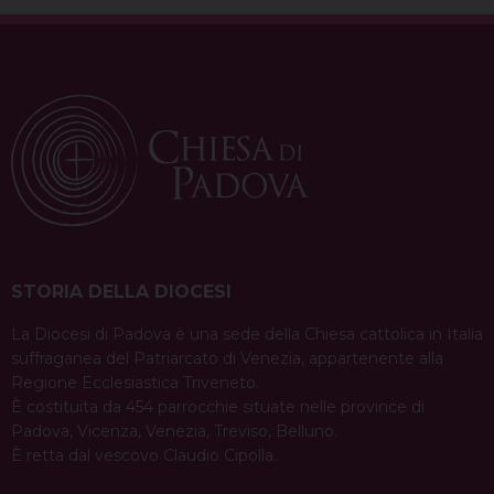
k
s
n
p
m
t
STORIA DELLA DIOCESI
La Diocesi di Padova è una sede della Chiesa cattolica in Italia
suffraganea del Patriarcato di Venezia, appartenente alla
Regione Ecclesiastica Triveneto.
È costituita da 454 parrocchie situate nelle province di
Padova, Vicenza, Venezia, Treviso, Belluno.
È retta dal vescovo Claudio Cipolla.