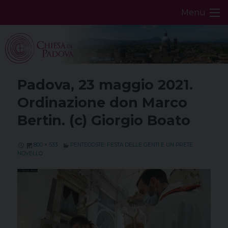
Skip
Menu
to
content
Padova, 23 maggio 2021.
Ordinazione don Marco
Bertin. (c) Giorgio Boato
800 × 533
PENTECOSTE: FESTA DELLE GENTI E UN PRETE
NOVELLO