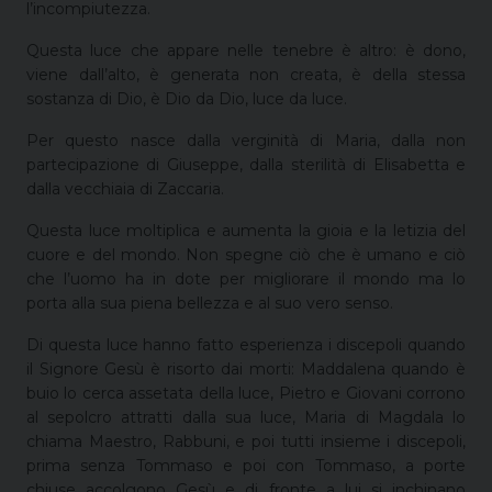
l’incompiutezza.
Questa luce che appare nelle tenebre è altro: è dono,
viene dall’alto, è generata non creata, è della stessa
sostanza di Dio, è Dio da Dio, luce da luce.
Per questo nasce dalla verginità di Maria, dalla non
partecipazione di Giuseppe, dalla sterilità di Elisabetta e
dalla vecchiaia di Zaccaria.
Questa luce moltiplica e aumenta la gioia e la letizia del
cuore e del mondo. Non spegne ciò che è umano e ciò
che l’uomo ha in dote per migliorare il mondo ma lo
porta alla sua piena bellezza e al suo vero senso.
Di questa luce hanno fatto esperienza i discepoli quando
il Signore Gesù è risorto dai morti: Maddalena quando è
buio lo cerca assetata della luce, Pietro e Giovani corrono
al sepolcro attratti dalla sua luce, Maria di Magdala lo
chiama Maestro, Rabbuni, e poi tutti insieme i discepoli,
prima senza Tommaso e poi con Tommaso, a porte
chiuse accolgono Gesù e di fronte a lui si inchinano