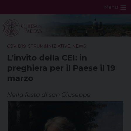
Skip
Menu
to
content
COVID19_STRUM&INIZIATIVE
,
NEWS
L’invito della CEI: in
preghiera per il Paese il 19
marzo
Nella festa di san Giuseppe