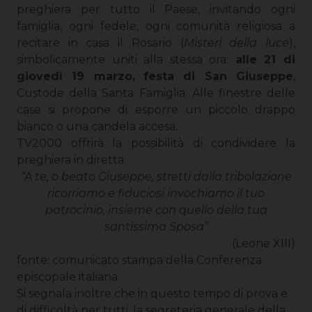
preghiera per tutto il Paese, invitando ogni
famiglia, ogni fedele, ogni comunità religiosa a
recitare in casa il Rosario (
Misteri della luce
),
simbolicamente uniti alla stessa ora:
alle 21 di
giovedì 19 marzo,
festa di San Giuseppe
,
Custode della Santa Famiglia. Alle finestre delle
case si propone di esporre un piccolo drappo
bianco o una candela accesa.
TV2000 offrirà la possibilità di condividere la
preghiera in diretta.
“A te, o beato Giuseppe, stretti dalla tribolazione
ricorriamo e fiduciosi invochiamo il tuo
patrocinio, insieme con quello della tua
santissima Sposa”
(Leone XIII)
fonte: comunicato stampa della Conferenza
episcopale italiana
Si segnala inoltre che in questo tempo di prova e
di difficoltà per tutti, la segreteria generale della