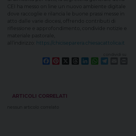
CEI ha messo on line un nuovo ambiente digitale
dove raccoglie e rilancia le buone prassi messe in
atto dalle varie diocesi, offrendo contributi di
riflessione e approfondimento, condivide notizie e
materiale pastorale,
all’indirizzo:
https://chiciseparera.chiesacattolica.it
condividi su
F
P
X
T
L
W
T
E
P
a
i
h
i
h
e
m
r
c
n
r
n
a
l
a
i
e
t
e
k
t
e
i
n
b
e
a
e
s
g
l
t
o
r
d
d
A
r
VEDI ANCHE
o
e
s
I
p
a
nessun articolo correlato
k
s
n
p
m
t