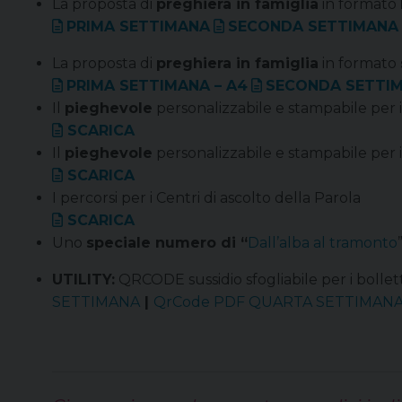
La proposta di
preghiera in famiglia
in formato
PRIMA SETTIMANA
SECONDA SETTIMANA
La proposta di
preghiera in famiglia
in formato
PRIMA SETTIMANA – A4
SECONDA SETTI
Il
pieghevole
personalizzabile e stampabile per
SCARICA
Il
pieghevole
personalizzabile e stampabile per
SCARICA
I percorsi per i Centri di ascolto della Parola
SCARICA
Uno
speciale numero di “
Dall’alba al tramonto
UTILITY:
QRCODE sussidio sfogliabile per i bollett
SETTIMANA
|
QrCode PDF QUARTA SETTIMAN