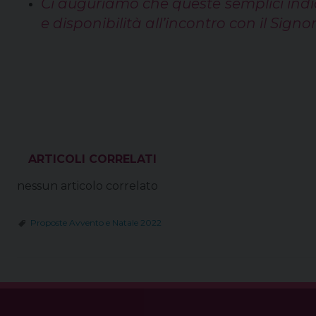
Ci auguriamo che queste semplici indic
e disponibilità all’incontro con il Signo
VEDI ANCHE
nessun articolo correlato
Proposte Avvento e Natale 2022