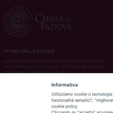
STORIA DELLA DIOCESI
La Diocesi di Padova è una sede della Chiesa cattolica in
Italia suffraganea del Patriarcato di Venezia, appartenente
alla Regione Ecclesiastica Triveneto.
È costituita da 454 parrocchie situate nelle province di
Padova, Vicenza, Venezia, Treviso, Belluno.
Informativa
È retta dal vescovo Claudio Cipolla.
Utilizziamo cookie o tecnologie s
funzionalità semplici", "miglior
cookie policy.
Cliccando su "accetta" acconsent