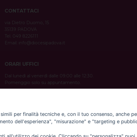
CONTATTACI
via Dietro Duomo, 15
35139 PADOVA
Tel. 049 8226111
Email:
info@diocesipadova.it
ORARI UFFICI
Dal lunedì al venerdì dalle 09:00 alle 12:30.
Pomeriggio solo su appuntamento.
imili per finalità tecniche e, con il tuo consenso, anche per 
amento dell'esperienza", "misurazione" e "targeting e pubbli
i all'utilizzo dei cookie. Cliccando su "personalizza" puoi