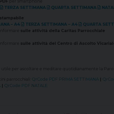
PDF
per smartphone
TERZA SETTIMANA
QUARTA SETTIMANA
NATA
stampabile
MANA
– A4
TERZA SETTIMANA – A4
QUARTA SETTI
 informare
sulle attività della Caritas Parrocchiale
 informare
sulle attività del Centro di Ascolto Vicarial
”
utile per ascoltare e meditare quotidianamente la Parola
ini parrocchiali:
QrCode PDF PRIMA SETTIMANA
|
QrCo
A
|
QrCode PDF NATALE