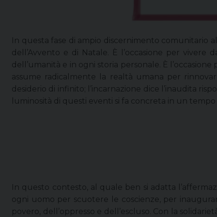
In questa fase di ampio discernimento comunitario all’
dell’Avvento e di Natale.
È l’occasione per vivere d
dell’umanità e in ogni storia personale. È l’occasione 
assume radicalmente la realtà umana per rinnovarla.
desiderio di infinito; l’incarnazione dice l’inaudita r
luminosità di questi eventi si fa concreta in un tempo i
In questo contesto, al quale ben si adatta l’afferma
ogni uomo per scuotere le coscienze, per inaugurare 
povero, dell’oppresso e dell’escluso. Con la solidarie